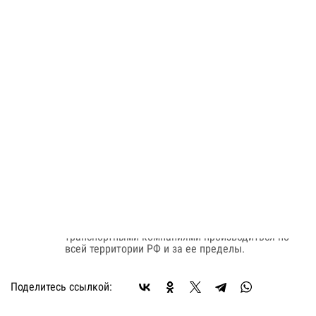
INFD-105020
Код: 11620421369
Цена по запросу
В заявку
Быстрый заказ
Наличие:
На заказ
Оплата:
Оплата осуществляется на основании
выставленного счета, после согласования условий
отгрузки партии товара.
Доставка:
Доставка осуществляется транспортными
компаниями или самовывозом с склада. Отгрузка
транспортными компаниями производиться по
всей территории РФ и за ее пределы.
Поделитесь ссылкой: