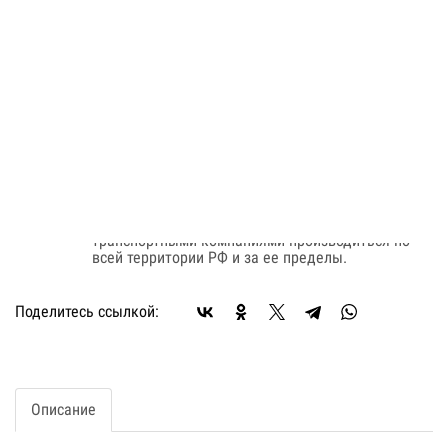
Цена по запросу
В заявку
Быстрый заказ
Наличие:
На заказ
Оплата:
Оплата осуществляется на основании
выставленного счета, после согласования условий
отгрузки партии товара.
Доставка:
Доставка осуществляется транспортными
компаниями или самовывозом с склада. Отгрузка
транспортными компаниями производиться по
всей территории РФ и за ее пределы.
Поделитесь ссылкой:
Описание